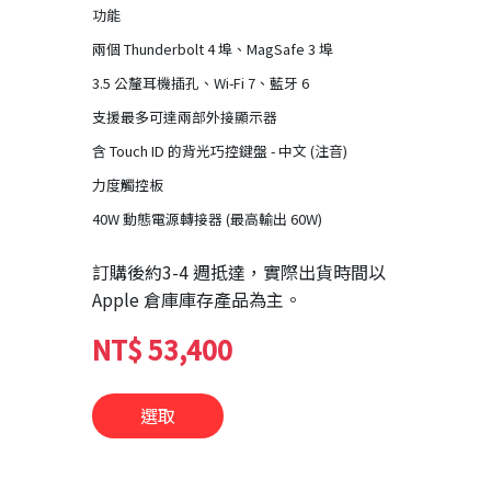
功能
兩個 Thunderbolt 4 埠、MagSafe 3 埠
3.5 公釐耳機插孔、Wi-Fi 7、藍牙 6
支援最多可達兩部外接顯示器
含 Touch ID 的背光巧控鍵盤 - 中文 (注音)
力度觸控板
40W 動態電源轉接器 (最高輸出 60W)
訂購後約
3-4 週抵達
，實際出貨時間以
Apple 倉庫庫存產品為主。
NT$ 53,400