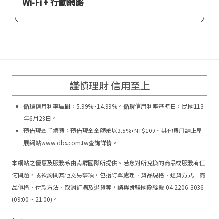
Wi-Fi + 行動網路
謹慎理財 信用至上
循環信用利率區間：5.99%~14.99%。循環信用利率基準日：民國113
年6月28日。
預借現金手續費：預借現金金額乘以3.5%+NT$100。其他費用請上星
展網站www.dbs.com.tw查詢詳情。
本網站之優惠及服務係由肯驛國際所提供。若您對所兌換的商品或服務有任
何問題，或欲詢問其他交易事項，包括訂單處理、貨品規格、送貨方式、商
品價格、付款方法、取消訂購及退貨等，請與肯驛國際聯繫 04-2206-3036
(09:00 ~ 21:00)。