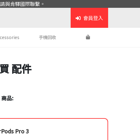
請與肯驛國際聯繫。
會員登入
cessories
手機回收
購買
配件
 商品:
rPods Pro 3