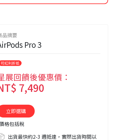
商品摘要
AirPods Pro 3
可紅利折抵
星展回饋後優惠價：
NT$ 7,490
*價格包括稅
出貨最快約
2-3 週抵達
，實際出貨時間以